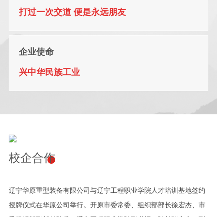
业”、“爱国拥军模范单位”、“辽宁省职工创新工作室”、“市长质量
打过一次交道 便是永远朋友
奖”、“铁岭市企业研发中心”、“A 级纳税人” 、“爱心企业”、“十星级文
明诚信经营企业”等 40 多项殊荣。
企业使命
公司将弘扬“规范、严谨、创新、高效”的管理精神，贯彻“今天的质量
和服务是明天的市场”的质量方针，遵循“以诚待人，以实待客”的经营
兴中华民族工业
理念， 以满足客户需求，为客户提供智能、高效、绿色系统物料搬
运解决方案为根本出发点，为客户提供优质产品和服务，竭诚与海内
外各界朋友携手合作，实现共同发展。
地址：辽宁省铁岭市开原市开原经济开发区铁西北街 83 号
校企合作
辽宁华原重型装备有限公司与辽宁工程职业学院人才培训基地签约
授牌仪式在华原公司举行。开原市委常委、组织部部长徐宏杰、市