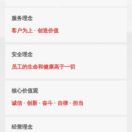
创新是公司发展的根本，公司拥有辽宁省认定省级研发中心，省
级“劳模创新工作室”，结合市场需求，在定制化、绿色化、网络化、
服务理念
智能化方向持续发力。公司配备了钢板预处理生产线、智能焊接机器
人、数控平板钻床、埋弧双枪龙门焊机、数控火焰等离子切割机、立
客户为上 · 创造价值
式加工中心、大型落地双面镗铣床等一批国内外知名品牌的先进设
备，为制造高品质产品奠定了坚实的基础，采用标准化、集成化、多
工位一次成型加工工艺，保证了大型起重设备的整体加工精度。
安全理念
企业荣誉
员工的生命和健康高于一切
“四国故都”、“五朝重镇”之称的开原，形成了承东接西、连接南北、
内外通达的立体交通网络，公司充分利用当地优越的区位与便捷的交
通条件，建 立了东北地区较大的起重机配套件超市。与SEW、施耐
核心价值观
德、ABB等多家国内外知 名起重配件供应商建立了合作关系，建立
东北地区电机、减速机、车轮、卷筒、联轴器、轨道、滑线等起重机
诚信 · 创新 · 奋斗 · 自律 · 担当
配件库存基地。
公司现拥有多项行业领先专利技术，先后获得“国家级高新技术企
业”、“全国工人先锋号”、“全国质量信得过产品”、“辽宁名牌产
经营理念
品”、“辽宁省文明单位”、“辽宁省瞪羚企业”、“守合同重信用企