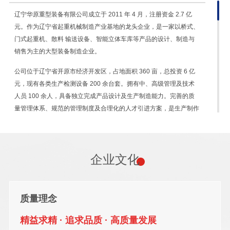
辽宁华原重型装备有限公司成立于 2011 年 4 月，注册资金 2.7 亿
元。作为辽宁省起重机械制造产业基地的龙头企业，是一家以桥式、
门式起重机、散料 输送设备、智能立体车库等产品的设计、制造与
销售为主的大型装备制造企业。
公司位于辽宁省开原市经济开发区，占地面积 360 亩，总投资 6 亿
元，现
有各类生产检测设备 200 余台套。拥有中、高级管理及技术
人员 100 余人，具备独立完成产品设计及生产制造能力。完善的质
量管理体系、规范的管理制度及合理化的人才引进方案，是生产制作
高质量产品、提供周到售后服务的前提与保障。
主导产品
企业文化
华原起重主导产品广泛应用于机械、冶金、矿山、电力、铁路、航
天、港口、石油、化工等行业，产品业务覆盖东北三省，辐射内蒙
古、河北等省份， 并远销东南亚、中亚、中东、非洲、美洲、俄罗
质量理念
斯等多个国家和地区。
创新研发
精益求精 · 追求品质 · 高质量发展