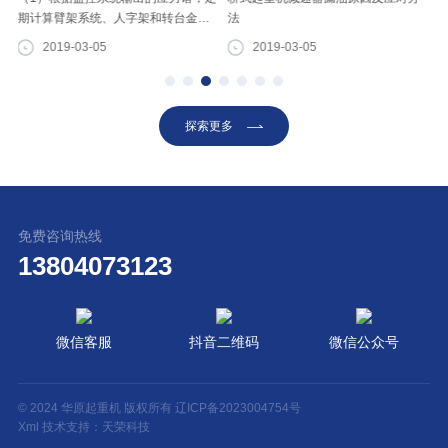
期计算臂架系统、人字架和转台金属
法
结构的疲劳损伤程度，预估结构剩余
2019-03-05
2019-03-05
英
使用寿命，同时指导维修和使用。时
间间隔应视金属结构的疲劳损伤程...
探索更多
免费咨询热线
13804073123
微信客服
抖音二维码
微信公众号
© 2024 华原起重机 版权所有
辽ICP备2023004754号
Xml
技术支持：
天荣科技